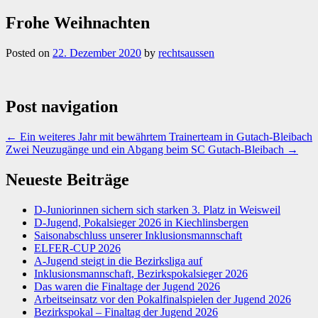
Frohe Weihnachten
Posted on
22. Dezember 2020
by
rechtsaussen
Post navigation
←
Ein weiteres Jahr mit bewährtem Trainerteam in Gutach-Bleibach
Zwei Neuzugänge und ein Abgang beim SC Gutach-Bleibach
→
Neueste Beiträge
D-Juniorinnen sichern sich starken 3. Platz in Weisweil
D-Jugend, Pokalsieger 2026 in Kiechlinsbergen
Saisonabschluss unserer Inklusionsmannschaft
ELFER-CUP 2026
A-Jugend steigt in die Bezirksliga auf
Inklusionsmannschaft, Bezirkspokalsieger 2026
Das waren die Finaltage der Jugend 2026
Arbeitseinsatz vor den Pokalfinalspielen der Jugend 2026
Bezirkspokal – Finaltag der Jugend 2026