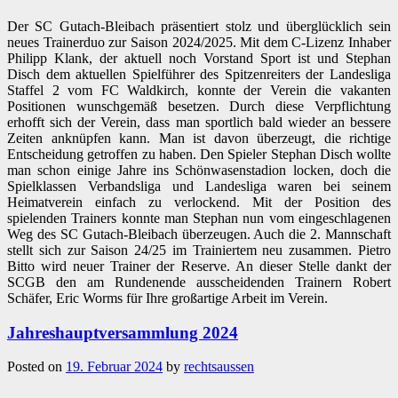
Der SC Gutach-Bleibach präsentiert stolz und überglücklich sein
neues Trainerduo zur Saison 2024/2025. Mit dem C-Lizenz Inhaber
Philipp Klank, der aktuell noch Vorstand Sport ist und Stephan
Disch dem aktuellen Spielführer des Spitzenreiters der Landesliga
Staffel 2 vom FC Waldkirch, konnte der Verein die vakanten
Positionen wunschgemäß besetzen. Durch diese Verpflichtung
erhofft sich der Verein, dass man sportlich bald wieder an bessere
Zeiten anknüpfen kann. Man ist davon überzeugt, die richtige
Entscheidung getroffen zu haben. Den Spieler Stephan Disch wollte
man schon einige Jahre ins Schönwasenstadion locken, doch die
Spielklassen Verbandsliga und Landesliga waren bei seinem
Heimatverein einfach zu verlockend. Mit der Position des
spielenden Trainers konnte man Stephan nun vom eingeschlagenen
Weg des SC Gutach-Bleibach überzeugen. Auch die 2. Mannschaft
stellt sich zur Saison 24/25 im Trainiertem neu zusammen. Pietro
Bitto wird neuer Trainer der Reserve. An dieser Stelle dankt der
SCGB den am Rundenende ausscheidenden Trainern Robert
Schäfer, Eric Worms für Ihre großartige Arbeit im Verein.
Jahreshauptversammlung 2024
Posted on
19. Februar 2024
by
rechtsaussen