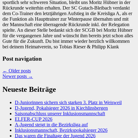
sportlich sehr schweren Situation, bleibt uns Moritz Hübner in der
Rückrunde weiterhin erhalten. Der SC Gutach-Bleibach verdankt
dem Co-Trainer den letztjährigen Aufstieg in die Kreisliga A, als er
die Funktion als Haupttrainer zur Winterpause übernahm und mit
der Mannschaft eine überragende Rückrunde inkl. der Relegation
spielte. An dieser Stelle bedankt sich der SCGB bei Moritz Hübner
für die vergangenen Jahre und wünscht ihm bereits jetzt schon alles
Gute für die Zukunft. Du bist immer wieder herzlich willkommen
bei deinem Heimatverein, so Tobias Rieser & Philipp Klank
Post navigation
←
Older posts
Newer posts
→
Neueste Beiträge
D-Juniorinnen sichern sich starken 3. Platz in Weisweil
D-Jugend, Pokalsieger 2026 in Kiechlinsbergen
Saisonabschluss unserer Inklusionsmannschaft
ELFER-CUP 2026
A-Jugend steigt in die Bezirksliga auf
Inklusionsmannschaft, Bezirkspokalsieger 2026
Das waren die Finaltage der Jugend 2026