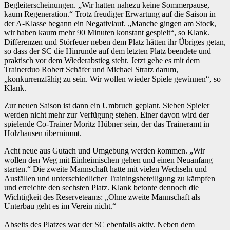
Begleiterscheinungen. „Wir hatten nahezu keine Sommerpause,
kaum Regeneration.“ Trotz freudiger Erwartung auf die Saison in
der A-Klasse begann ein Negativlauf. „Manche gingen am Stock,
wir haben kaum mehr 90 Minuten konstant gespielt“, so Klank.
Differenzen und Störfeuer neben dem Platz hätten ihr Übriges getan,
so dass der SC die Hinrunde auf dem letzten Platz beendete und
praktisch vor dem Wiederabstieg steht. Jetzt gehe es mit dem
Trainerduo Robert Schäfer und Michael Stratz darum,
„konkurrenzfähig zu sein. Wir wollen wieder Spiele gewinnen“, so
Klank.
Zur neuen Saison ist dann ein Umbruch geplant. Sieben Spieler
werden nicht mehr zur Verfügung stehen. Einer davon wird der
spielende Co-Trainer Moritz Hübner sein, der das Traineramt in
Holzhausen übernimmt.
Acht neue aus Gutach und Umgebung werden kommen. „Wir
wollen den Weg mit Einheimischen gehen und einen Neuanfang
starten.“ Die zweite Mannschaft hatte mit vielen Wechseln und
Ausfällen und unterschiedlicher Trainingsbeteiligung zu kämpfen
und erreichte den sechsten Platz. Klank betonte dennoch die
Wichtigkeit des Reserveteams: „Ohne zweite Mannschaft als
Unterbau geht es im Verein nicht.“
Abseits des Platzes war der SC ebenfalls aktiv. Neben dem