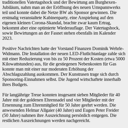
traditionellen Vatertagshock und der Bewirtung am Burghexen-
Jubiläum, nahm man an der Eröffnung des neuen Umspannwerks
teil und konnte dabei die Netze BW als Sponsor gewinnen. Die
erstmalig veranstaltete Kabinenparty, eine Anspielung auf den
eigenen kleinen Corona-Skandal, brachte zwar kaum Ertrag,
bekommt aber eine optimierte Wiederauflage. Der Vatertagshock,
sowie Bewirtungen an der Fasnet stehen ebenfalls im Kalender
2023.
Positive Nachrichten hatte der Vorstand Finanzen Dominik Wehrle-
Widmann. Die Installation der neuen LED-Flutlichtanlage zahle sich
mit einer Reduzierung von bis zu 50 Prozent der Kosten (etwa 5000
Kilowattstunden) aus, für die gestiegenen Nebenkosten für Gas
konnte man mit einer nur moderaten Erhöhung der
Abschlagszahlung auskommen. Der Kunstrasen trage sich durch
Sponsoring-Einnahmen selbst. Die Jugend wirtschaftete innerhalb
ihres Budgets.
Für langjährige Treue konnten insgesamt sieben Mitglieder für 40
Jahre mit der goldenen Ehrennadel und vier Mitglieder mit der
Ernennung zum Ehrenmitglied für 50 Jahre geehrt werden. Die
anwesenden Helmar Allgaier (40 Jahre) und Eugen Peter Freider
(50 Jahre) nahmen ihre Auszeichnung persönlich entgegen. Die
restlichen Auszeichnungen werden nachgereicht.