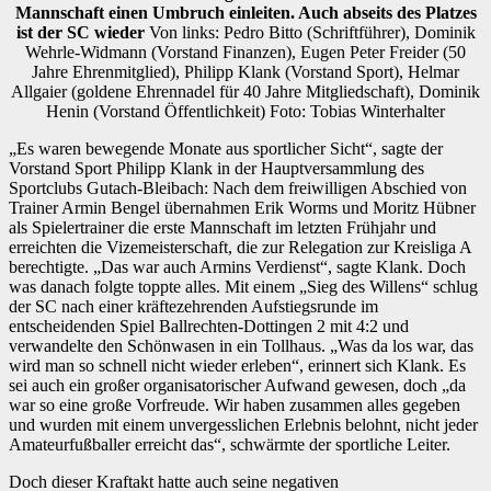
Mannschaft einen Umbruch einleiten. Auch abseits des Platzes
ist der SC wieder
Von links: Pedro Bitto (Schriftführer), Dominik
Wehrle-Widmann (Vorstand Finanzen), Eugen Peter Freider (50
Jahre Ehrenmitglied), Philipp Klank (Vorstand Sport), Helmar
Allgaier (goldene Ehrennadel für 40 Jahre Mitgliedschaft), Dominik
Henin (Vorstand Öffentlichkeit) Foto: Tobias Winterhalter
„Es waren bewegende Monate aus sportlicher Sicht“, sagte der
Vorstand Sport Philipp Klank in der Hauptversammlung des
Sportclubs Gutach-Bleibach: Nach dem freiwilligen Abschied von
Trainer Armin Bengel übernahmen Erik Worms und Moritz Hübner
als Spielertrainer die erste Mannschaft im letzten Frühjahr und
erreichten die Vizemeisterschaft, die zur Relegation zur Kreisliga A
berechtigte. „Das war auch Armins Verdienst“, sagte Klank. Doch
was danach folgte toppte alles. Mit einem „Sieg des Willens“ schlug
der SC nach einer kräftezehrenden Aufstiegsrunde im
entscheidenden Spiel Ballrechten-Dottingen 2 mit 4:2 und
verwandelte den Schönwasen in ein Tollhaus. „Was da los war, das
wird man so schnell nicht wieder erleben“, erinnert sich Klank. Es
sei auch ein großer organisatorischer Aufwand gewesen, doch „da
war so eine große Vorfreude. Wir haben zusammen alles gegeben
und wurden mit einem unvergesslichen Erlebnis belohnt, nicht jeder
Amateurfußballer erreicht das“, schwärmte der sportliche Leiter.
Doch dieser Kraftakt hatte auch seine negativen