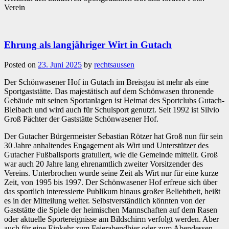
Verein
Ehrung als langjähriger Wirt in Gutach
Posted on
23. Juni 2025
by
rechtsaussen
Der Schönwasener Hof in Gutach im Breisgau ist mehr als eine
Sportgaststätte. Das majestätisch auf dem Schönwasen thronende
Gebäude mit seinen Sportanlagen ist Heimat des Sportclubs Gutach-
Bleibach und wird auch für Schulsport genutzt. Seit 1992 ist Silvio
Groß Pächter der Gaststätte Schönwasener Hof.
Der Gutacher Bürgermeister Sebastian Rötzer hat Groß nun für sein
30 Jahre anhaltendes Engagement als Wirt und Unterstützer des
Gutacher Fußballsports gratuliert, wie die Gemeinde mitteilt. Groß
war auch 20 Jahre lang ehrenamtlich zweiter Vorsitzender des
Vereins. Unterbrochen wurde seine Zeit als Wirt nur für eine kurze
Zeit, von 1995 bis 1997. Der Schönwasener Hof erfreue sich über
das sportlich interessierte Publikum hinaus großer Beliebtheit, heißt
es in der Mitteilung weiter. Selbstverständlich könnten von der
Gaststätte die Spiele der heimischen Mannschaften auf dem Rasen
oder aktuelle Sportereignisse am Bildschirm verfolgt werden. Aber
auch für eine Einkehr zum Feierabendbier oder zum Abendessen