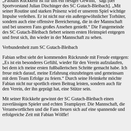
„Fabians Rückkehr ist für uns ein riesiger Gewinn,“ sagt [der
Sportvorstand Julian Dischinger des SC Gutach-Bleibach]. „Mit
seiner Routine und starken Präsenz wird er unserem Spiel wichtige
Impulse verleihen. Er ist nicht nur ein außergewöhnlicher Torhüter,
sondern auch eine offensive Bereicherung, die in der Mannschaft
und bei unseren Fans großes Ansehen genießt.“ Die Fangemeinde
des SC Gutach-Bleibach fiebert seinem ersten Heimspiel entgegen
und freut sich, ihn wieder in der Mannschaft zu sehen.
Verbundenheit zum SC Gutach-Bleibach
Fabian selbst sieht der kommenden Rückrunde mit Freude entgegen:
„Es ist ein besonderes Gefühl, wieder für den Verein aufzulaufen,
bei dem ich meine ersten fußballerischen Schritte gemacht habe. Ich
freue mich darauf, meine Erfahrung einzubringen und gemeinsam
mit dem Team Erfolge zu feiern.“ Durch seine Heimkehr möchte
Fabian nicht nur sportlich einen Beitrag leisten, sondern auch für
den Verein, der ihn geprägt hat, eine Stütze sein.
Mit seiner Rückkehr gewinnt der SC Gutach-Bleibach einen
zuverlässigen Spieler und echten Teamplayer. Die Mannschaft, die
Verantwortlichen und die Fans freuen sich auf eine spannende und
erfolgreiche Zeit mit Fabian Wölfle!