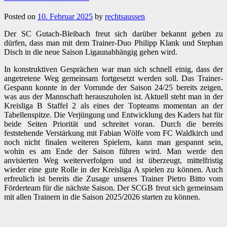
Posted on
10. Februar 2025
by
rechtsaussen
Der SC Gutach-Bleibach freut sich darüber bekannt geben zu
dürfen, dass man mit dem Trainer-Duo Philipp Klank und Stephan
Disch in die neue Saison Ligaunabhängig gehen wird.
In konstruktiven Gesprächen war man sich schnell einig, dass der
angetretene Weg gemeinsam fortgesetzt werden soll. Das Trainer-
Gespann konnte in der Vorrunde der Saison 24/25 bereits zeigen,
was aus der Mannschaft herauszuholen ist. Aktuell steht man in der
Kreisliga B Staffel 2 als eines der Topteams momentan an der
Tabellenspitze. Die Verjüngung und Entwicklung des Kaders hat für
beide Seiten Priorität und schreitet voran. Durch die bereits
feststehende Verstärkung mit Fabian Wölfe vom FC Waldkirch und
noch nicht finalen weiteren Spielern, kann man gespannt sein,
wohin es am Ende der Saison führen wird. Man werde den
anvisierten Weg weiterverfolgen und ist überzeugt, mittelfristig
wieder eine gute Rolle in der Kreisliga A spielen zu können. Auch
erfreulich ist bereits die Zusage unseres Trainer Pietro Bitto vom
Förderteam für die nächste Saison. Der SCGB freut sich gemeinsam
mit allen Trainern in die Saison 2025/2026 starten zu können.