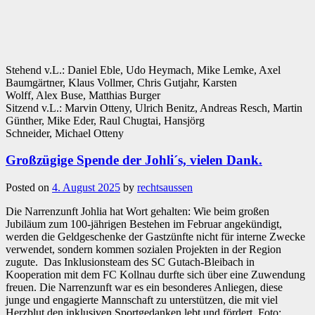
Stehend v.L.: Daniel Eble, Udo Heymach, Mike Lemke, Axel
Baumgärtner, Klaus Vollmer, Chris Gutjahr, Karsten
Wolff, Alex Buse, Matthias Burger
Sitzend v.L.: Marvin Otteny, Ulrich Benitz, Andreas Resch, Martin
Günther, Mike Eder, Raul Chugtai, Hansjörg
Schneider, Michael Otteny
Großzügige Spende der Johli´s, vielen Dank.
Posted on
4. August 2025
by
rechtsaussen
Die Narrenzunft Johlia hat Wort gehalten: Wie beim großen
Jubiläum zum 100-jährigen Bestehen im Februar angekündigt,
werden die Geldgeschenke der Gastzünfte nicht für interne Zwecke
verwendet, sondern kommen sozialen Projekten in der Region
zugute. Das Inklusionsteam des SC Gutach-Bleibach in
Kooperation mit dem FC Kollnau durfte sich über eine Zuwendung
freuen. Die Narrenzunft war es ein besonderes Anliegen, diese
junge und engagierte Mannschaft zu unterstützen, die mit viel
Herzblut den inklusiven Sportgedanken lebt und fördert.
Foto: