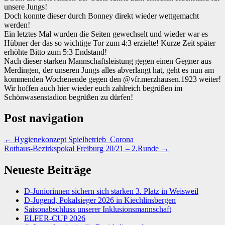
unsere Jungs!
Doch konnte dieser durch Bonney direkt wieder wettgemacht
werden!
Ein letztes Mal wurden die Seiten gewechselt und wieder war es
Hübner der das so wichtige Tor zum 4:3 erzielte! Kurze Zeit später
erhöhte Bitto zum 5:3 Endstand!
Nach dieser starken Mannschaftsleistung gegen einen Gegner aus
Merdingen, der unseren Jungs alles abverlangt hat, geht es nun am
kommenden Wochenende gegen den @vfr.merzhausen.1923 weiter!
Wir hoffen auch hier wieder euch zahlreich begrüßen im
Schönwasenstadion begrüßen zu dürfen!
Post navigation
←
Hygienekonzept Spielbetrieb_Corona
Rothaus-Bezirkspokal Freiburg 20/21 – 2.Runde
→
Neueste Beiträge
D-Juniorinnen sichern sich starken 3. Platz in Weisweil
D-Jugend, Pokalsieger 2026 in Kiechlinsbergen
Saisonabschluss unserer Inklusionsmannschaft
ELFER-CUP 2026