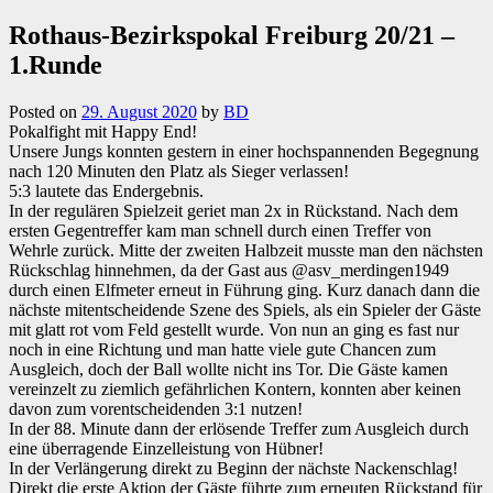
Rothaus-Bezirkspokal Freiburg 20/21 –
1.Runde
Posted on
29. August 2020
by
BD
Pokalfight mit Happy End!
Unsere Jungs konnten gestern in einer hochspannenden Begegnung
nach 120 Minuten den Platz als Sieger verlassen!
5:3 lautete das Endergebnis.
In der regulären Spielzeit geriet man 2x in Rückstand. Nach dem
ersten Gegentreffer kam man schnell durch einen Treffer von
Wehrle zurück. Mitte der zweiten Halbzeit musste man den nächsten
Rückschlag hinnehmen, da der Gast aus @asv_merdingen1949
durch einen Elfmeter erneut in Führung ging. Kurz danach dann die
nächste mitentscheidende Szene des Spiels, als ein Spieler der Gäste
mit glatt rot vom Feld gestellt wurde. Von nun an ging es fast nur
noch in eine Richtung und man hatte viele gute Chancen zum
Ausgleich, doch der Ball wollte nicht ins Tor. Die Gäste kamen
vereinzelt zu ziemlich gefährlichen Kontern, konnten aber keinen
davon zum vorentscheidenden 3:1 nutzen!
In der 88. Minute dann der erlösende Treffer zum Ausgleich durch
eine überragende Einzelleistung von Hübner!
In der Verlängerung direkt zu Beginn der nächste Nackenschlag!
Direkt die erste Aktion der Gäste führte zum erneuten Rückstand für